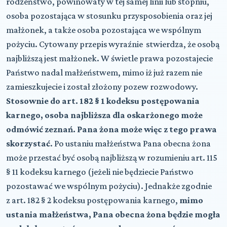
rodzeństwo, powinowaty w tej samej linii lub stopniu,
osoba pozostająca w stosunku przysposobienia oraz jej
małżonek, a także osoba pozostająca we wspólnym
pożyciu. Cytowany przepis wyraźnie stwierdza, że osobą
najbliższą jest małżonek. W świetle prawa pozostajecie
Państwo nadal małżeństwem, mimo iż już razem nie
zamieszkujecie i został złożony pozew rozwodowy.
Stosownie do art. 182 § 1 kodeksu postępowania
karnego, osoba najbliższa dla oskarżonego może
odmówić zeznań. Pana żona może więc z tego prawa
skorzystać
. Po ustaniu małżeństwa Pana obecna żona
może przestać być osobą najbliższą w rozumieniu art. 115
§ 11 kodeksu karnego (jeżeli nie będziecie Państwo
pozostawać we wspólnym pożyciu). Jednakże zgodnie
z art. 182 § 2 kodeksu postępowania karnego,
mimo
ustania małżeństwa, Pana obecna żona będzie mogła