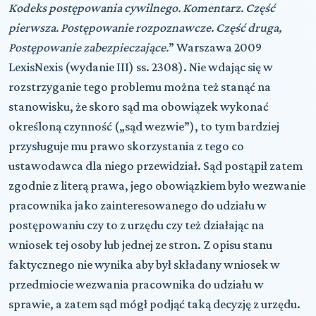
Kodeks postępowania cywilnego. Komentarz. Część
pierwsza. Postępowanie rozpoznawcze. Część druga,
Postępowanie zabezpieczające.
” Warszawa 2009
LexisNexis (wydanie III) ss. 2308). Nie wdając się w
rozstrzyganie tego problemu można też stanąć na
stanowisku, że skoro sąd ma obowiązek wykonać
określoną czynność („sąd wezwie”), to tym bardziej
przysługuje mu prawo skorzystania z tego co
ustawodawca dla niego przewidział. Sąd postąpił zatem
zgodnie z literą prawa, jego obowiązkiem było wezwanie
pracownika jako zainteresowanego do udziału w
postępowaniu czy to z urzędu czy też działając na
wniosek tej osoby lub jednej ze stron. Z opisu stanu
faktycznego nie wynika aby był składany wniosek w
przedmiocie wezwania pracownika do udziału w
sprawie, a zatem sąd mógł podjąć taką decyzję z urzędu.