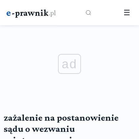
e
-prawnik
.pl
☰
ad
zażalenie na postanowienie
sądu o wezwaniu