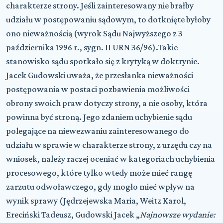
charakterze strony. Jeśli zainteresowany nie brałby
udziału w postępowaniu sądowym, to dotknięte byłoby
ono nieważnością (wyrok Sądu Najwyższego z 3
października 1996 r., sygn. II URN 36/96).Takie
stanowisko sądu spotkało się z krytyką w doktrynie.
Jacek Gudowski uważa, że przesłanka nieważności
postępowania w postaci pozbawienia możliwości
obrony swoich praw dotyczy strony, a nie osoby, która
powinna być stroną. Jego zdaniem uchybienie sądu
polegające na niewezwaniu zainteresowanego do
udziału w sprawie w charakterze strony, z urzędu czy na
wniosek, należy raczej oceniać w kategoriach uchybienia
procesowego, które tylko wtedy może mieć rangę
zarzutu odwoławczego, gdy mogło mieć wpływ na
wynik sprawy (Jędrzejewska Maria, Weitz Karol,
Ereciński Tadeusz, Gudowski Jacek „
Najnowsze wydanie: