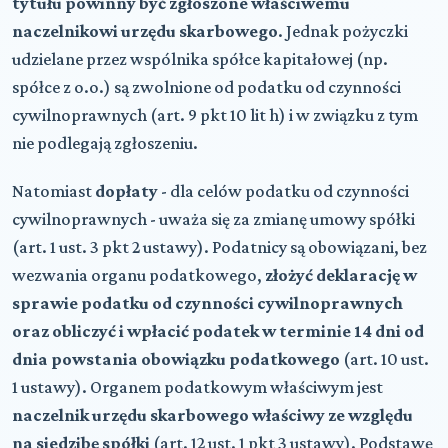
tytułu powinny być zgłoszone właściwemu
naczelnikowi urzędu skarbowego
. Jednak pożyczki
udzielane przez wspólnika spółce kapitałowej (np.
spółce z o.o.) są zwolnione od podatku od czynności
cywilnoprawnych (art. 9 pkt 10 lit h) i w związku z tym
nie podlegają zgłoszeniu.
Natomiast
dopłaty
- dla celów podatku od czynności
cywilnoprawnych - uważa się za zmianę umowy spółki
(art. 1 ust. 3 pkt 2 ustawy). Podatnicy są obowiązani, bez
wezwania organu podatkowego,
złożyć deklarację w
sprawie podatku od czynności cywilnoprawnych
oraz obliczyć i wpłacić podatek w terminie 14 dni od
dnia powstania obowiązku podatkowego
(art. 10 ust.
1 ustawy). Organem podatkowym właściwym jest
naczelnik urzędu skarbowego właściwy ze względu
na siedzibę spółki
(art. 12 ust. 1 pkt 3 ustawy). Podstawę