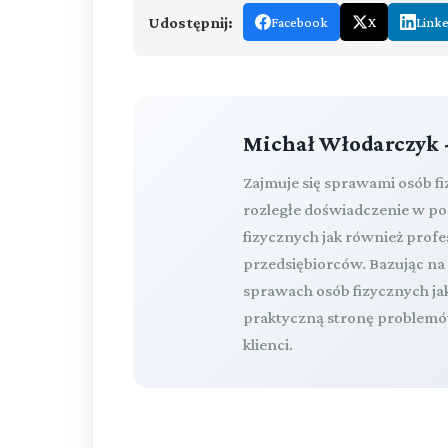
Udostępnij:
Facebook
X
Link
Michał Włodarczyk 
Zajmuje się sprawami osób f
rozległe doświadczenie w p
fizycznych jak również pro
przedsiębiorców. Bazując n
sprawach osób fizycznych ja
praktyczną stronę problemów
klienci.