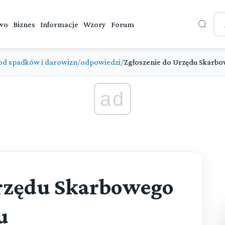
wo
Biznes
Informacje
Wzory
Forum
od spadków i darowizn
/
odpowiedzi
/
Zgłoszenie do Urzędu Skarb
ad
Urzędu Skarbowego
u