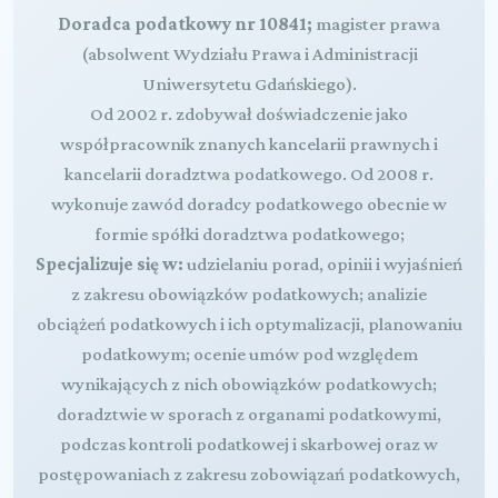
Doradca podatkowy nr 10841;
magister prawa
(absolwent Wydziału Prawa i Administracji
Uniwersytetu Gdańskiego).
Od 2002 r. zdobywał doświadczenie jako
współpracownik znanych kancelarii prawnych i
kancelarii doradztwa podatkowego. Od 2008 r.
wykonuje zawód doradcy podatkowego obecnie w
formie spółki doradztwa podatkowego;
Specjalizuje się w:
udzielaniu porad, opinii i wyjaśnień
z zakresu obowiązków podatkowych; analizie
obciążeń podatkowych i ich optymalizacji, planowaniu
podatkowym; ocenie umów pod względem
wynikających z nich obowiązków podatkowych;
doradztwie w sporach z organami podatkowymi,
podczas kontroli podatkowej i skarbowej oraz w
postępowaniach z zakresu zobowiązań podatkowych,