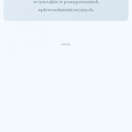
w tym także w postępowaniach
sądowoadministracyjnych.
REKLAMA