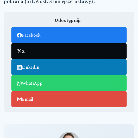
pobrana (art. 6 ust. 3 niniejszej ustawy).
Udostępnij:
Facebook
X
LinkedIn
WhatsApp
Email