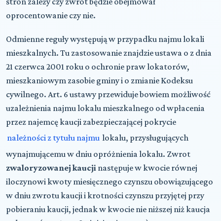
stron zależy czy zwrot będzie obejmował
oprocentowanie czy nie.
Odmienne reguły występują w przypadku najmu lokali
mieszkalnych. Tu zastosowanie znajdzie ustawa o z dnia
21 czerwca 2001 roku o ochronie praw lokatorów,
mieszkaniowym zasobie gminy i o zmianie Kodeksu
cywilnego. Art. 6 ustawy przewiduje bowiem możliwość
uzależnienia najmu lokalu mieszkalnego od wpłacenia
przez najemcę kaucji zabezpieczającej pokrycie
należności z tytułu najmu
lokalu, przysługujących
wynajmującemu w dniu opróżnienia lokalu. Zwrot
zwaloryzowanej kaucji
następuje w kwocie równej
iloczynowi kwoty miesięcznego czynszu obowiązującego
w dniu zwrotu kaucji i krotności czynszu przyjętej przy
pobieraniu kaucji, jednak w kwocie nie niższej niż kaucja