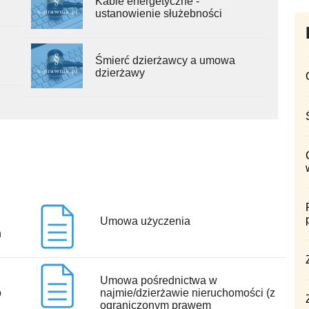
Kable energetyczne -
ustanowienie służebności
Śmierć dzierżawcy a umowa
dzierżawy
Umowa użyczenia
h
Umowa pośrednictwa w
o
najmie/dzierżawie nieruchomości (z
ograniczonym prawem