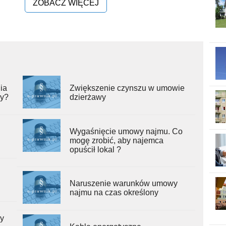
ZOBACZ WIĘCEJ
ia
Zwiększenie czynszu w umowie
ry?
dzierżawy
Wygaśnięcie umowy najmu. Co
mogę zrobić, aby najemca
opuścił lokal ?
Naruszenie warunków umowy
najmu na czas określony
wy