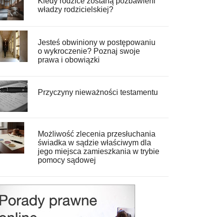
Kiedy rodzice zostaną pozbawieni
władzy rodzicielskiej?
Jesteś obwiniony w postępowaniu
o wykroczenie? Poznaj swoje
prawa i obowiązki
Przyczyny nieważności testamentu
Możliwość zlecenia przesłuchania
świadka w sądzie właściwym dla
jego miejsca zamieszkania w trybie
pomocy sądowej