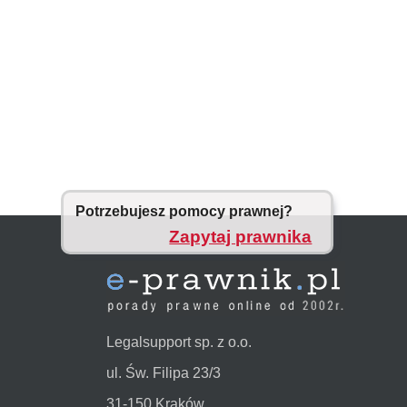
Potrzebujesz pomocy prawnej?
Zapytaj prawnika
Legalsupport sp. z o.o.
ul. Św. Filipa 23/3
31-150 Kraków