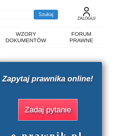
ZALOGUJ
WZORY
FORUM
DOKUMENTÓW
PRAWNE
Zapytaj prawnika online!
Zadaj pytanie
e
-prawnik
.
pl