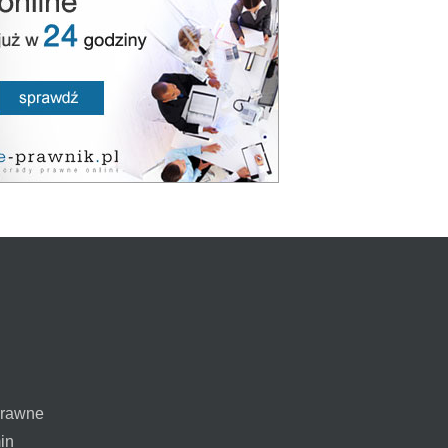
prawne
in