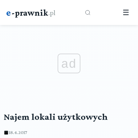
e
-prawnik
.pl
☰
ad
Najem lokali użytkowych
18.4.2017