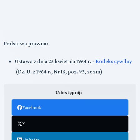
Podstawa prawna:
Ustawa z dnia 23 kwietnia 1964 r. -
Kodeks cywilny
(Dz. U. z 1964 r., Nr 16, poz. 93, ze zm)
Udostępnij:
Facebook
X
LinkedIn