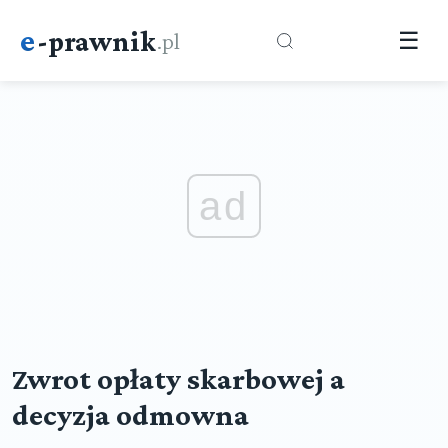
e
-prawnik
.pl
☰
ad
Zwrot opłaty skarbowej a
decyzja odmowna