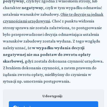
pozytywny
, czyli być zgodna z wnioskiem strony, lub
charakter
negatywny
, czyli w tym wypadku odmawiać
ustalenia warunków zabudowy.
Obie te decyzje są jednak
czynnościami urzędowymi
. Choć z punktu widzenia
strony sprawa nie została załatwiona, to postępowanie
było przeprowadzone i decyzja odmawiająca ustalenia
warunków zabudowy została wydana. Z tego względu
należy uznać, że
w wypadku wydania decyzji
negatywnej nie ma podstaw do zwrotu opłaty
skarbowej
, gdyż została dokonana czynność urzędowa.
Z brakiem dokonania czynności, a zatem prawem do
żądania zwrotu opłaty, mielibyśmy do czynienia w
sytuacji np. umorzenia postępowania.
Udostępnij: