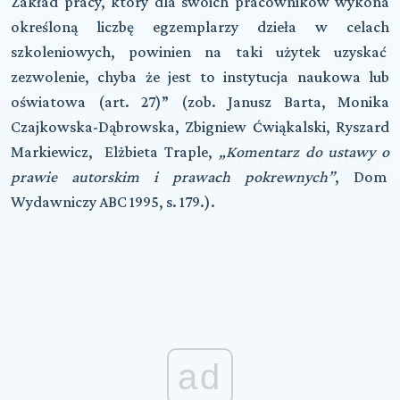
Zakład pracy, który dla swoich pracowników wykona
określoną liczbę egzemplarzy dzieła w celach
szkoleniowych, powinien na taki użytek uzyskać
zezwolenie, chyba że jest to instytucja naukowa lub
oświatowa (art. 27)” (zob. Janusz Barta, Monika
Czajkowska-Dąbrowska, Zbigniew Ćwiąkalski, Ryszard
Markiewicz, Elżbieta Traple,
„Komentarz do ustawy o
prawie autorskim i prawach pokrewnych”
, Dom
Wydawniczy ABC 1995, s. 179.).
ad