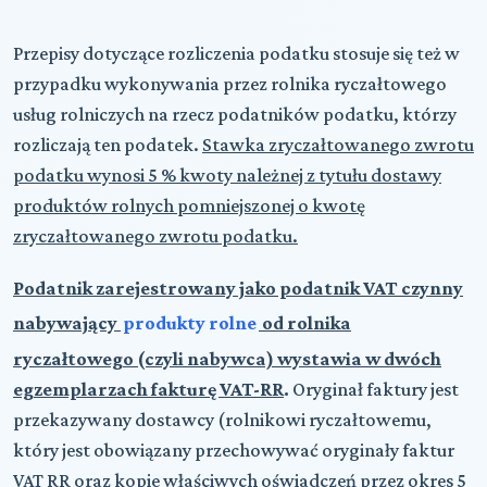
Przepisy dotyczące rozliczenia podatku stosuje się też w
przypadku wykonywania przez rolnika ryczałtowego
usług rolniczych na rzecz podatników podatku, którzy
rozliczają ten podatek.
Stawka zryczałtowanego zwrotu
podatku wynosi 5 % kwoty należnej z tytułu dostawy
produktów rolnych pomniejszonej o kwotę
zryczałtowanego zwrotu podatku.
P
odatnik
zarejestrowany jako podatnik VAT czynny
nabywający
produkty rolne
od rolnika
ryczałtowego
(czyli nabywca)
wystawia w dwóch
egzemplarzach fakturę VAT-RR
.
Oryginał faktury jest
przekazywany dostawcy (rolnikowi ryczałtowemu,
który jest obowiązany przechowywać oryginały faktur
VAT RR oraz kopie właściwych oświadczeń przez okres 5