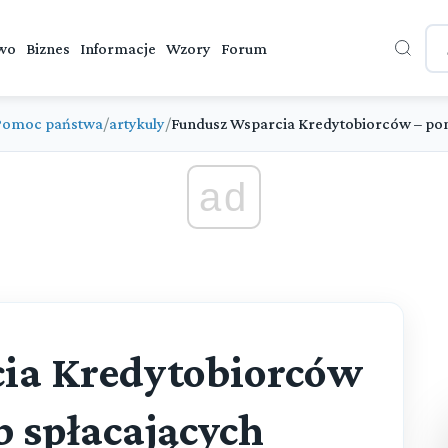
wo
Biznes
Informacje
Wzory
Forum
Pomoc państwa
/
artykuly
/
Fundusz Wsparcia Kredytobiorców – pom
ad
ia Kredytobiorców
b spłacających