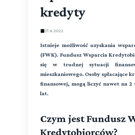
kredyty
17.4.2022
Istnieje możliwość uzyskania wspa
(FWK). Fundusz Wsparcia Kredytobio
się w trudnej sytuacji finans
mieszkaniowego. Osoby spłacające kre
finansowej, mogą liczyć nawet na 2 t
lat.
Czym jest Fundusz 
Kredytobiorców?