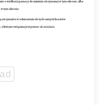
nie o wielkości pomocy de minimis otrzymanej w tym okresie, albo
 w tym okresie;
aką otrzymałeś w odniesieniu do tych samych kosztów
ny, z którym związana jest pomoc
de minimis.
ad