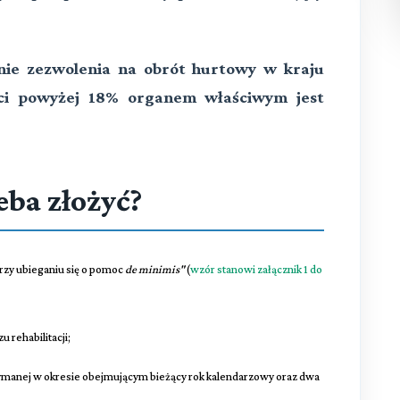
nie zezwolenia na obrót hurtowy w kraju
ci powyżej 18% organem właściwym jest
eba złożyć?
rzy ubieganiu się o pomoc
de minimis"
(
wzór stanowi załącznik 1 do
 rehabilitacji;
ymanej w okresie obejmującym bieżący rok kalendarzowy oraz dwa