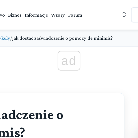
wo
Biznes
Informacje
Wzory
Forum
ykuly
/
Jak dostać zaświadczenie o pomocy de minimis?
ad
iadczenie o
mis?