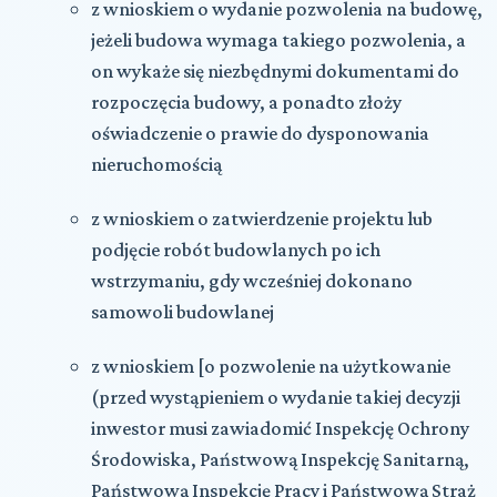
z wnioskiem o wydanie pozwolenia na budowę,
jeżeli budowa wymaga takiego pozwolenia, a
on wykaże się niezbędnymi dokumentami do
rozpoczęcia budowy, a ponadto złoży
oświadczenie o prawie do dysponowania
nieruchomością
z wnioskiem o zatwierdzenie projektu lub
podjęcie robót budowlanych po ich
wstrzymaniu, gdy wcześniej dokonano
samowoli budowlanej
z wnioskiem [o pozwolenie na użytkowanie
(przed wystąpieniem o wydanie takiej decyzji
inwestor musi zawiadomić Inspekcję Ochrony
Środowiska, Państwową Inspekcję Sanitarną,
Państwową Inspekcję Pracy i Państwową Straż