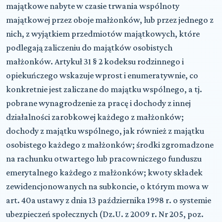
majątkowe nabyte w czasie trwania wspólnoty
majątkowej przez oboje małżonków, lub przez jednego z
nich, z wyjątkiem przedmiotów majątkowych, które
podlegają zaliczeniu do majątków osobistych
małżonków. Artykuł 31 § 2 kodeksu rodzinnego i
opiekuńczego wskazuje wprost i enumeratywnie, co
konkretnie jest zaliczane do majątku wspólnego, a tj.
pobrane wynagrodzenie za pracę i dochody z innej
działalności zarobkowej każdego z małżonków;
dochody z majątku wspólnego, jak również z majątku
osobistego każdego z małżonków; środki zgromadzone
na rachunku otwartego lub pracowniczego funduszu
emerytalnego każdego z małżonków; kwoty składek
zewidencjonowanych na subkoncie, o którym mowa w
art. 40a ustawy z dnia 13 października 1998 r. o systemie
ubezpieczeń społecznych (Dz.U. z 2009 r. Nr 205, poz.