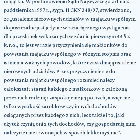
majątku. W postanowieniu Sądu Najwyższego z dnia 2
października 1997 r.,
sygn.
II CKN 348/97, stwierdzono,
że „ustalenie nierównych udziałów w majątku wspólnym
dopuszczalne jest jedynie w razie łącznego wystąpienia
dla przesłanek wskazanych w zdaniu pierwszym 43 § 2
k.r.o., to jest w razie przyczynienia się małżonków do
powstania majątku wspólnego w różnym stopniu oraz
istnienia ważnych powodów, które uzasadniają ustalenie
nierównych udziałów. Przez przyczynienie się do
powstania majątku wspólnego rozumieć należy
całokształt starań każdego z małżonków o założoną
przez nich rodzinę i zaspokojenie jej potrzeb, a więc nie
tylko wysokość zarobków czy innych dochodów
osiąganych przez każdego z nich, lecz także i to, jaki
użytek czynią oni z tych dochodów, czy gospodarują nimi
należycie i nie trwonią ich w sposób lekkomyślnie".