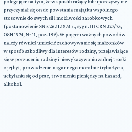
polegające na tym, że w sposób rażący lub uporczywy nie
przyczyniał się on do powstania majątku wspólnego
stosownie do swych sił i możliwości zarobkowych
(postanowienie SN z 26.11.1973 r.,
sygn.
III CRN 227/73,
OSN 1974, Nr 11, poz. 189).W pojęciu ważnych powodów
należy również umieścić zachowywanie się małżonków
w sposób szkodliwy dla interesów rodziny, przejawiające
się w porzuceniu rodziny i niewykazywaniu żadnej troski
o jej byt, prowadzeniu nagannego moralnie trybu życia,
uchylaniu się od prac, trwonieniu pieniędzy na hazard,
alkohol.