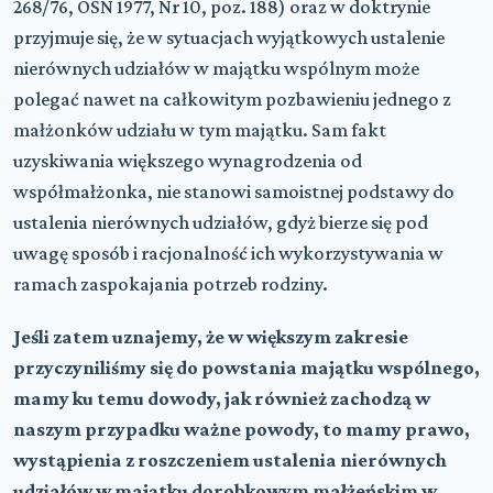
268/76, OSN 1977, Nr 10, poz. 188) oraz w doktrynie
przyjmuje się, że w sytuacjach wyjątkowych ustalenie
nierównych udziałów w majątku wspólnym może
polegać nawet na całkowitym pozbawieniu jednego z
małżonków udziału w tym majątku. Sam fakt
uzyskiwania większego wynagrodzenia od
współmałżonka, nie stanowi samoistnej podstawy do
ustalenia nierównych udziałów, gdyż bierze się pod
uwagę sposób i racjonalność ich wykorzystywania w
ramach zaspokajania potrzeb rodziny.
Jeśli zatem uznajemy, że w większym zakresie
przyczyniliśmy się do powstania majątku wspólnego,
mamy ku temu dowody, jak również zachodzą w
naszym przypadku ważne powody, to mamy prawo,
wystąpienia z roszczeniem ustalenia nierównych
udziałów w majątku dorobkowym małżeńskim w