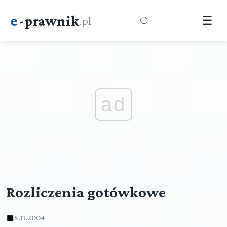
e
-prawnik
.pl
☰
ad
Rozliczenia gotówkowe
5.11.2004