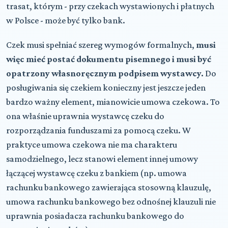
trasat, którym - przy czekach wystawionych i płatnych
w Polsce - może być tylko bank.
Czek musi spełniać szereg wymogów formalnych,
musi
więc mieć postać dokumentu pisemnego i musi być
opatrzony własnoręcznym podpisem wystawcy.
Do
posługiwania się czekiem konieczny jest jeszcze jeden
bardzo ważny element, mianowicie umowa czekowa. To
ona właśnie uprawnia wystawcę czeku do
rozporządzania funduszami za pomocą czeku. W
praktyce umowa czekowa nie ma charakteru
samodzielnego, lecz stanowi element innej umowy
łączącej wystawcę czeku z bankiem (np. umowa
rachunku bankowego zawierająca stosowną klauzulę,
umowa rachunku bankowego bez odnośnej klauzuli nie
uprawnia posiadacza rachunku bankowego do