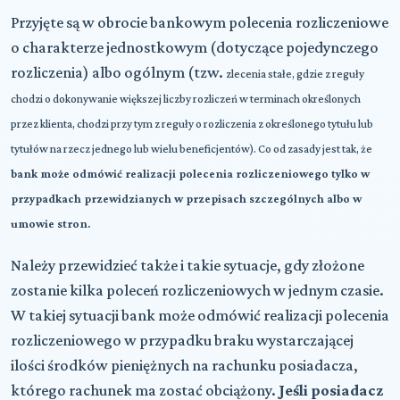
Przyjęte są w obrocie bankowym polecenia rozliczeniowe
o charakterze jednostkowym (dotyczące pojedynczego
rozliczenia) albo ogólnym (tzw.
zlecenia stałe, gdzie z reguły
chodzi o dokonywanie większej liczby rozliczeń w terminach określonych
przez klienta, chodzi przy tym z reguły o rozliczenia z określonego tytułu lub
tytułów na rzecz jednego lub wielu beneficjentów). Co od zasady jest tak, że
bank może odmówić realizacji polecenia rozliczeniowego tylko w
przypadkach przewidzianych w przepisach szczególnych albo w
umowie stron.
Należy przewidzieć także i takie sytuacje, gdy złożone
zostanie kilka poleceń rozliczeniowych w jednym czasie.
W takiej sytuacji bank może odmówić realizacji polecenia
rozliczeniowego w przypadku braku wystarczającej
ilości środków pieniężnych na rachunku posiadacza,
którego rachunek ma zostać obciążony.
Jeśli posiadacz