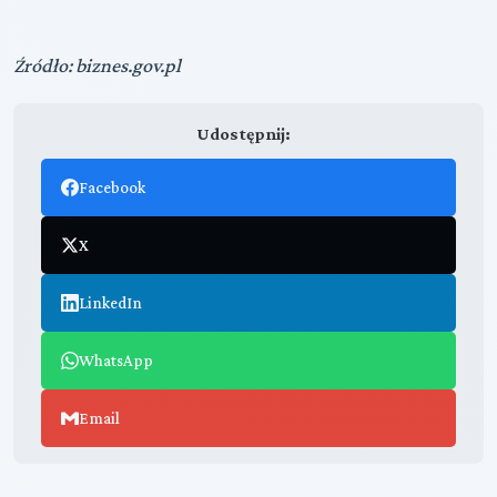
Źródło: biznes.gov.pl
Udostępnij:
Facebook
X
LinkedIn
WhatsApp
Email