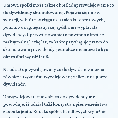
Umowa spółki może także określać uprzywilejowanie co
do
dywidendy skumulowanej
. Pojawia się ono w
sytuacji, w której w ciągu ostatnich lat obrotowych,
pomimo osiągnięcia zysku, spółka nie wypłacała
dywidendy. Uprzywilejowanie to powinno określać
maksymalną liczbę lat, za które przysługuje prawo do
skumulowanej dywidendy,
jednakże nie może to być
okres dłuższy niż lat 5.
Na udział uprzywilejowany co do dywidendy można
również przyznać uprzywilejowaną zaliczkę na poczet
dywidendy.
Uprzywilejowanie udziału co do dywidendy
nie
powoduje, iż udział taki korzysta z pierwszeństwa
zaspokojenia
. Kodeks spółek handlowych wyraźnie