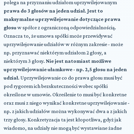
polega na przyznaniu udziałom uprzywilejowanym
prawa do 3 głosów na jeden udział. Jest to
maksymalne uprzywilejowanie dotyczące prawa
głosu
w spółce z ograniczoną odpowiedzialnością.
Oznacza to, że umowa spółki może przewidywać
uprzywilejowanie udziałów w różnym zakresie - może
np. przyznawać niektórym udziałom 2 głosy, a
niektórym 3 głosy.
Nie jest natomiast możliwe
uprzywilejowanie ułamkowe - np. 2,5 głosu na jeden
udział
. Uprzywilejowanie co do prawa głosu musi być
pod rygorem ich bezskuteczności wobec spółki
określone w umowie. Określenie to musi być konkretne
oraz musi z niego wynikać konkretne uprzywilejowanie -
np. z jakich udziałów można wykonywać dwa a z jakich
trzy głosy. Konkretyzacja ta jest kłopotliwa, gdyż jak
wiadomo, na udziały nie mogą być wystawiane żadne