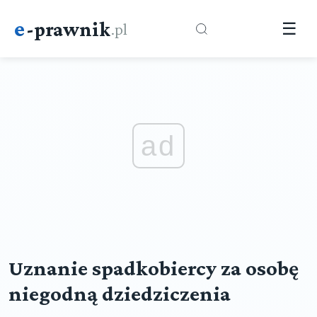
e
-prawnik
.pl
☰
ad
Uznanie spadkobiercy za osobę
niegodną dziedziczenia