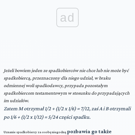
ad
Jeżeli bowiem jeden ze spadkobierców nie chce lub nie może być
spadkobiercą, przeznaczony dla niego udział, w braku
odmiennej woli spadkodawcy, przypada pozostałym
spadkobiercom testamentowym w stosunku do przypadających
im udziałów.
Zatem M otrzymał 1/2 + (1/2 x 1/6) = 7/12,
zaś A i B otrzymali
po 1/6 + (1/2 x 1/12) = 5/24 części spadku.
pozbawia go także
Uznanie spadkobiercy za osobę niegodną