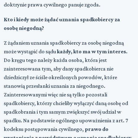
doktrynie prawa cywilnego panuje zgoda.
Kto i kiedy może żądać uznania spadkobiercy za
osobę niegodną?
Z żądaniem uznania spadkobiercy za osobę niegodną
może wystąpić do sądu
każdy, kto ma w tym interes
.
Do kręgu tego należy każda osoba, która jest
zainteresowana tym, aby dany spadkobierca nie
dziedziczył ze ściśle określonych powodów, które
stanowią przesłanki uznania za niegodnego.
Zainteresowanymi więc nie są tylko pozostali
spadkobiercy, którzy chcieliby wyłączyć daną osobę od
spadkobrania i tym samym zwiększyć swój udział w
spadku. Na podstawie ogólnego upoważnienia z art. 7
kodeksu postępowania cywilnego,
prawo do
wystąpienia z powództwem o uznanie spadkobiercy