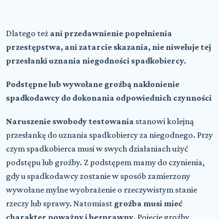
Dlatego też
ani przedawnienie popełnienia
przestępstwa, ani zatarcie skazania, nie niweluje tej
przesłanki uznania niegodności spadkobiercy.
Podstępne lub wywołane groźbą nakłonienie
spadkodawcy do dokonania odpowiednich czynności
Naruszenie swobody testowania
stanowi kolejną
przesłankę do uznania spadkobiercy za niegodnego. Przy
czym spadkobierca musi w swych działaniach użyć
podstępu lub groźby. Z podstępem mamy do czynienia,
gdy u spadkodawcy zostanie w sposób zamierzony
wywołane mylne wyobrażenie o rzeczywistym stanie
rzeczy lub sprawy. Natomiast
groźba musi mieć
charakter poważny i bezprawny
. Pojęcie groźby