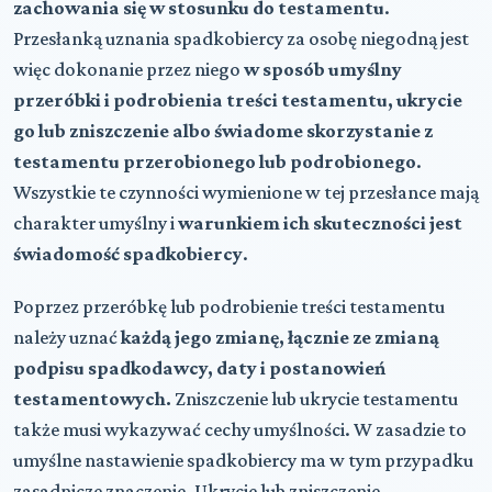
zachowania się w stosunku do testamentu
.
Przesłanką uznania spadkobiercy za osobę niegodną jest
więc dokonanie przez niego
w sposób umyślny
przeróbki i podrobienia treści testamentu, ukrycie
go lub zniszczenie albo świadome skorzystanie z
testamentu przerobionego lub podrobionego
.
Wszystkie te czynności wymienione w tej przesłance mają
charakter umyślny i
warunkiem ich skuteczności jest
świadomość spadkobiercy
.
Poprzez przeróbkę lub podrobienie treści testamentu
należy uznać
każdą jego zmianę, łącznie ze zmianą
podpisu spadkodawcy, daty i postanowień
testamentowych.
Zniszczenie lub ukrycie testamentu
także musi wykazywać cechy umyślności. W zasadzie to
umyślne nastawienie spadkobiercy ma w tym przypadku
zasadnicze znaczenie. Ukrycie lub zniszczenie