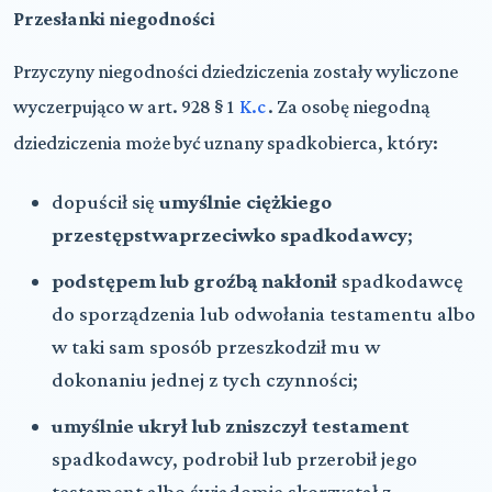
Przesłanki niegodności
Przyczyny niegodności dziedziczenia zostały wyliczone
wyczerpująco w art. 928 § 1
K.c
. Za osobę niegodną
dziedziczenia może być uznany spadkobierca, który:
dopuścił się
umyślnie ciężkiego
przestępstwa
przeciwko spadkodawcy
;
podstępem lub groźbą nakłonił
spadkodawcę
do sporządzenia lub odwołania testamentu albo
w taki sam sposób przeszkodził mu w
dokonaniu jednej z tych czynności;
umyślnie ukrył lub zniszczył
testament
spadkodawcy, podrobił lub przerobił jego
testament albo świadomie skorzystał z