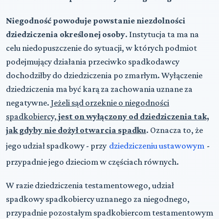
Niegodność powoduje powstanie niezdolności
dziedziczenia określonej osoby
. Instytucja ta ma na
celu niedopuszczenie do sytuacji, w których podmiot
podejmujący działania przeciwko spadkodawcy
dochodziłby do dziedziczenia po zmarłym. Wyłączenie
dziedziczenia ma być karą za zachowania uznane za
negatywne.
Jeżeli sąd orzeknie o niegodności
spadkobiercy,
jest on wyłączony od dziedziczenia tak,
jak gdyby nie dożył otwarcia spadku
. Oznacza to, że
jego udział spadkowy - przy
dziedziczeniu ustawowym
-
przypadnie jego dzieciom w częściach równych.
W razie dziedziczenia testamentowego, udział
spadkowy spadkobiercy uznanego za niegodnego,
przypadnie pozostałym spadkobiercom testamentowym