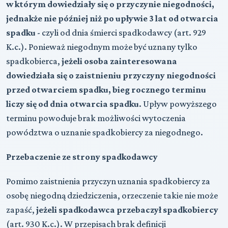
w którym dowiedziały się o przyczynie niegodności,
jednakże nie później niż po upływie 3 lat od otwarcia
spadku
- czyli od dnia śmierci spadkodawcy (art. 929
K.c.). Ponieważ niegodnym może być uznany tylko
spadkobierca,
jeżeli osoba zainteresowana
dowiedziała się o zaistnieniu przyczyny niegodności
przed otwarciem spadku, bieg rocznego terminu
liczy się od dnia otwarcia spadku
. Upływ powyższego
terminu powoduje brak możliwości wytoczenia
powództwa o uznanie spadkobiercy za niegodnego.
Przebaczenie ze strony spadkodawcy
Pomimo zaistnienia przyczyn uznania spadkobiercy za
osobę niegodną dziedziczenia, orzeczenie takie nie może
zapaść,
jeżeli spadkodawca przebaczył spadkobiercy
(art. 930 K.c.). W przepisach brak definicji