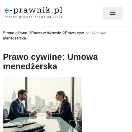
Strona główna
Prawo w biznesie
Prawo cywilne
Umowa
MÓJ E-PRAWNIK - LOGOWANIE
menedżerska
PORADY PRAWNE ONLINE
Prawo cywilne: Umowa
menedżerska
PRAWO NA CO DZIEŃ
PRAWO W BIZNESIE
ZMIANY W PRAWIE