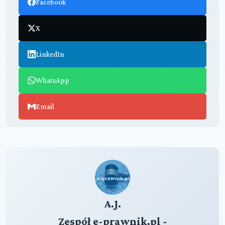
Facebook
X
LinkedIn
WhatsApp
Email
A.J.
Zespół e-prawnik.pl -