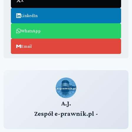
X
LinkedIn
WhatsApp
Email
A.J.
Zespół e-prawnik.pl -