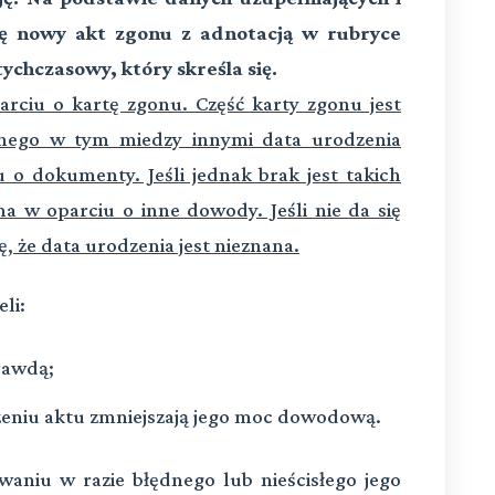
ię nowy akt zgonu z adnotacją w rubryce
tychczasowy, który skreśla się.
rciu o kartę zgonu. Część karty zgonu jest
lnego w tym miedzy innymi data urodzenia
 o dokumenty. Jeśli jednak brak jest takich
 w oparciu o inne dowody. Jeśli nie da się
ę, że data urodzenia jest nieznana.
li:
rawdą;
zeniu aktu zmniejszają jego moc dowodową.
aniu w razie błędnego lub nieścisłego jego