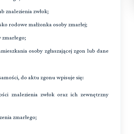
ub znalezienia zwłok;
isko rodowe małżonka osoby zmarłej;
w zmarłego;
zamieszkania osoby zgłaszającej zgon lub dane
samości, do aktu zgonu wpisuje się:
ności znalezienia zwłok oraz ich zewnętrzny
zenia zmarłego;