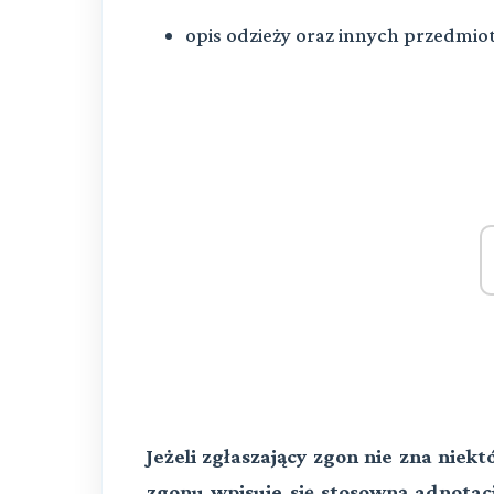
opis odzieży oraz innych przedmi
Jeżeli zgłaszający zgon nie zna nie
zgonu wpisuje się stosowną adnotac