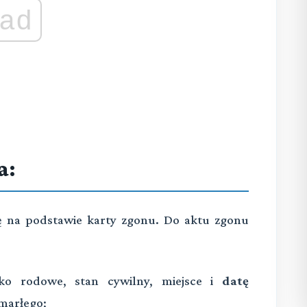
ad
a:
ę na podstawie karty zgonu. Do aktu zgonu
sko rodowe, stan cywilny, miejsce i
datę
zmarłego;