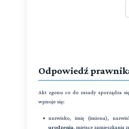
Odpowiedź prawnik
Akt zgonu co do zas
ady
sporządza si
wpisuje się:
nazwisko, imię (imiona), nazwi
urodzenia
, miejsce zamieszkania 