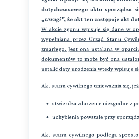
dotychczasowego aktu sporządza s
„
Uwagi”
, że akt ten zastępuje akt do
W akcie zgonu wpisuje się dane w opa
wyp
ełniana przez Urząd Stanu Cywi
zmarłego. Jest ona ustalana w oparciu
dokumentów to może być ona ustalona
ustalić daty urodzenia wtedy wpisuje si
Akt stanu cywilnego unieważnia się, jeże
stwierdza zdarzenie niezgodne z p
uchybienia powstałe przy sporząd
Akt stanu cywilnego podlega sprostow