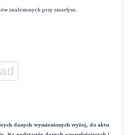
otów znalezionych przy zmarłym.
ad
których danych wymienionych wyżej, do aktu
ję. Na podstawie danych uzupełniających i