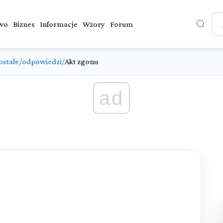
wo
Biznes
Informacje
Wzory
Forum
ostałe
/
odpowiedzi
/
Akt zgonu
ad