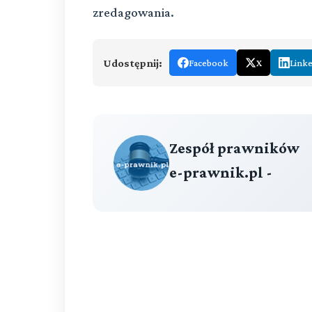
zredagowania.
Udostępnij:
Facebook
X
Link
Zespół prawników
e-prawnik.pl -