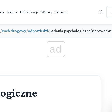
wo
Biznes
Informacje
Wzory
Forum
e
/
Ruch drogowy
/
odpowiedzi
/
Badania psychologiczne kierowców
ad
logiczne