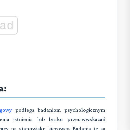
ad
a:
ogowy
podlega badaniom psychologicznym
nia istnienia lub braku przeciwwskazań
acy na stanowisku kierowcy. Badania te są