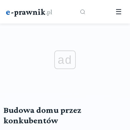
e
-prawnik
.pl
☰
ad
Budowa domu przez
konkubentów