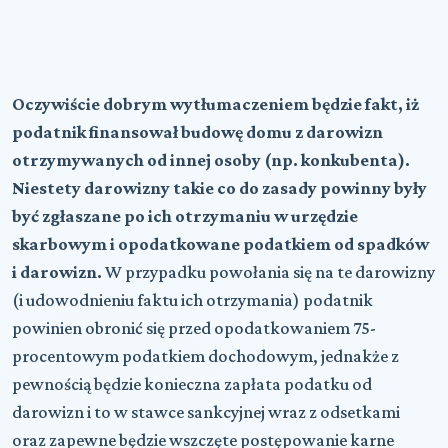
Oczywiście dobrym wytłumaczeniem będzie fakt, iż
podatnik finansował budowę domu z darowizn
otrzymywanych od innej osoby (np. konkubenta).
Niestety darowizny takie co do zasady powinny były
być zgłaszane po ich otrzymaniu w urzędzie
skarbowym i opodatkowane podatkiem od spadków
i darowizn.
W przypadku powołania się na te darowizny
(i udowodnieniu faktu ich otrzymania) podatnik
powinien obronić się przed opodatkowaniem 75-
procentowym podatkiem dochodowym, jednakże z
pewnością będzie konieczna zapłata podatku od
darowizn i to w stawce sankcyjnej wraz z odsetkami
oraz zapewne będzie wszczęte postępowanie karne