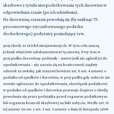
skarbowe z tytułu nieopodatkowania tych darowizn w
odpowiednim czasie (po ich udzieleniu).
Na darowiznę czasami powołują się (by uniknąć 75-
procentowego zryczałtowanego podatku
dochodowego) podatnicy posiadający tzw.
przychody ze źródeł nieujawnionych. W tym celu muszą
jednak właściwie udokumentować tę umowę. Przy tym w
przypadku darowizny podatnik – nawet jeśli nie zgłosił jej do
opodatkowania – nie naraża się na konieczność zapłaty
odsetek za zwłokę. Jak stanowi bowiem art. 6 ust. 4 ustawy o
podatku od spadków i darowizn, w przypadku gdy nabycie nie
zostało zgłoszone do opodatkowania, obowiązek podatkowy
w podatku od spadków i darowizn powstaje dopiero z chwilą
powołania się przez podatnika przed organem podatkowym
lub organem kontroli skarbowej na fakt nabycia. Wedle art. 15
tej ustawy (w zw. z art. 3 ust. 3 ustawy z dnia 16 listopada 2006