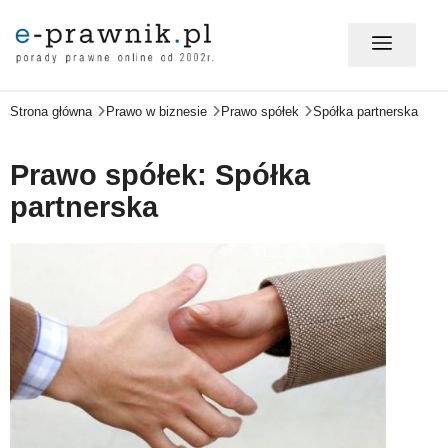
Strona główna
Prawo w biznesie
Prawo spółek
Spółka partnerska
MÓJ E-PRAWNIK - LOGOWANIE
Prawo spółek: Spółka
PORADY PRAWNE ONLINE
partnerska
PRAWO NA CO DZIEŃ
PRAWO W BIZNESIE
ZMIANY W PRAWIE