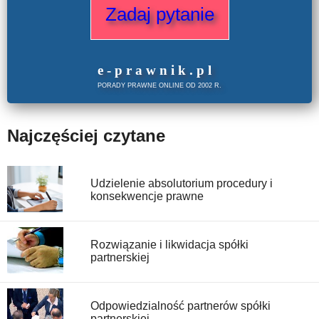
Zadaj pytanie
e
-prawnik
.
pl
PORADY PRAWNE ONLINE OD 2002 R.
Najczęściej czytane
Udzielenie absolutorium procedury i
konsekwencje prawne
Rozwiązanie i likwidacja spółki
partnerskiej
Odpowiedzialność partnerów spółki
partnerskiej