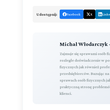
Udostępnij:
Facebook
X
Link
Michał Włodarczyk 
Zajmuje się sprawami osób f
rozległe doświadczenie w p
fizycznych jak również pro
przedsiębiorców. Bazując n
sprawach osób fizycznych ja
praktyczną stronę problemów
klienci.