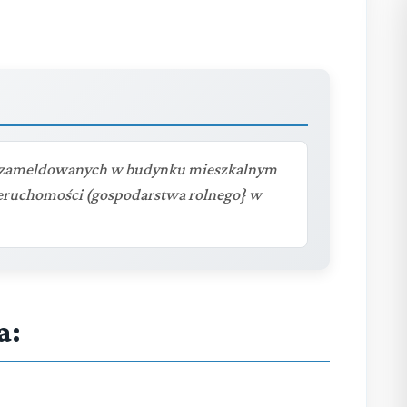
ób zameldowanych w budynku mieszkalnym
eruchomości (gospodarstwa rolnego} w
a: