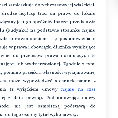
ci zamieszkuje dotychczasowy jej właściciel,
drodze licytacji traci on prawo do lokalu
iązany jest go opróżnić. Inaczej przedstawia
kalu (budynku) na podstawie stosunku najmu
wila uprawomocnienia się postanowienia o
uje w prawa i obowiązki dłużnika wynikające
sownie do przepisów prawa normujących te
ajętej lub wydzierżawionej. Zgodnie z tymi
a, pomimo przejścia własności wynajmowanej
wca może wypowiedzieć stosunek najmu z
enia (z wyjątkiem umowy
najmu na czas
nej z datą pewną). Podsumowując należy
omości nie jest samoistną podstawą do
est do tego osobny tytuł wykonawczy.