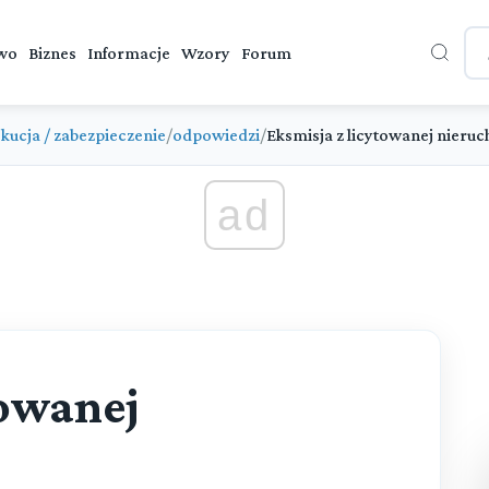
wo
Biznes
Informacje
Wzory
Forum
kucja / zabezpieczenie
/
odpowiedzi
/
Eksmisja z licytowanej nieru
ad
towanej