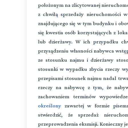
położonym na zlicytowanej nieruchomoś
z chwilą sprzedaży nieruchomości w 
znajdującego się w tym budynku i obow
się kwestia osób korzystających z lo
lub dzierżawy. W ich przypadku ch
przysądzeniu własności nabywca wstęp
ze stosunku najmu i dzierżawy sto
stosunki w wypadku zbycia rzeczy wyn
przepisami stosunek najmu nadal trw
rzeczy na nabywcę z tym, że naby
zachowaniem terminów wypowiedz
określony
zawartej w formie pisem
stwierdzić, że sprzedaż nieruch
przeprowadzenia eksmisji. Konieczny j