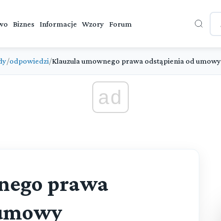
wo
Biznes
Informacje
Wzory
Forum
dy
/
odpowiedzi
/
Klauzula umownego prawa odstąpienia od umowy
ad
nego prawa
 umowy