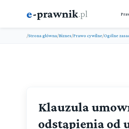
e
-prawnik
.pl
Pra
/
Strona główna
/
Biznes
/
Prawo cywilne
/
Ogólne zasa
Klauzula umow
odstąpienia od