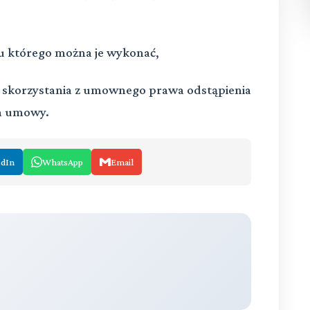
gu którego można je wykonać,
o skorzystania z umownego prawa odstąpienia
om umowy.
edIn
WhatsApp
Email