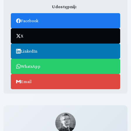
Udostępnij:
Facebook
X
LinkedIn
WhatsApp
Email