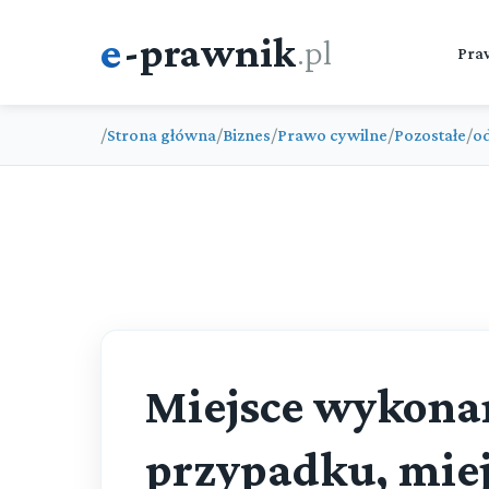
e
-prawnik
.pl
Pra
/
Strona główna
/
Biznes
/
Prawo cywilne
/
Pozostałe
/
o
Miejsce wykon
przypadku, miej