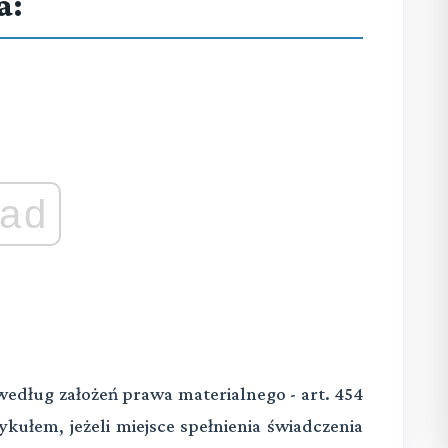
a:
ad
edług założeń prawa materialnego - art. 454
kułem, jeżeli miejsce spełnienia świadczenia