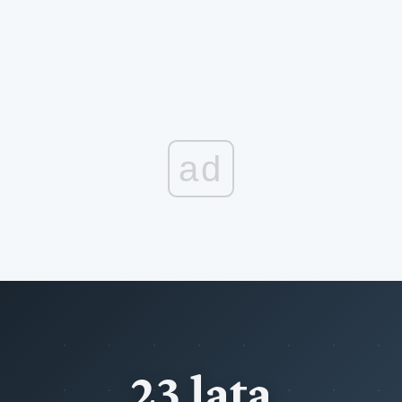
ad
23 lata