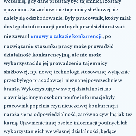
wcześniej, gdy dane przestały być tajemnicą i zostały
ujawnione. Za zachowanie tajemnicy służbowej nie
należy się odszkodowanie.
Były pracownik, który miał
dostęp do informacji poufnych przedsiębiorstwa i
nie zawarł
umowy o zakazie konkurencji
, po
rozwiązaniu stosunku pracy może prowadzić
działalność konkurencyjną, ale nie może
wykorzystać do jej prowadzenia tajemnicy
służbowej
, np. nowej technologii stosowanej wyłącznie
przez byłego pracodawcę i nieznanej powszechnie w
branży. Wykorzystując w swojej działalności lub
ujawniając innym osobom poufne informacje były
pracownik popełnia czyn nieuczciwej konkurencji i
naraża się na odpowiedzialność, zarówno cywilną jak też
karną. Ujawnienie innej osobie informacji poufnych lub
wykorzystanie ich we własnej działalności, będące