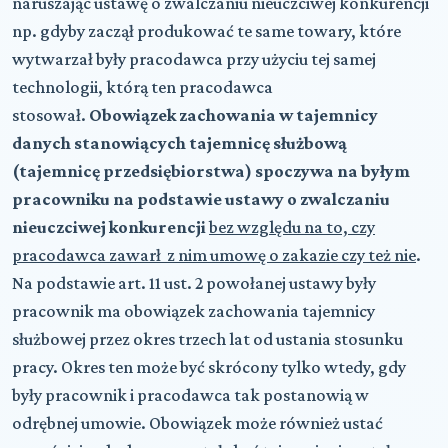
naruszając ustawę o zwalczaniu nieuczciwej konkurencji
np. gdyby zaczął produkować te same towary, które
wytwarzał były pracodawca przy użyciu tej samej
technologii, którą ten pracodawca
stosował.
Obowiązek zachowania w tajemnicy
danych stanowiących tajemnicę służbową
(tajemnicę przedsiębiorstwa) spoczywa na byłym
pracowniku na podstawie ustawy o zwalczaniu
nieuczciwej konkurencji
bez względu na to, czy
pracodawca zawarł z nim umowę o zakazie czy też nie
.
Na podstawie art. 11 ust. 2 powołanej ustawy były
pracownik ma obowiązek zachowania tajemnicy
służbowej przez okres trzech lat od ustania stosunku
pracy. Okres ten może być skrócony tylko wtedy, gdy
były pracownik i pracodawca tak postanowią w
odrębnej umowie. Obowiązek może również ustać