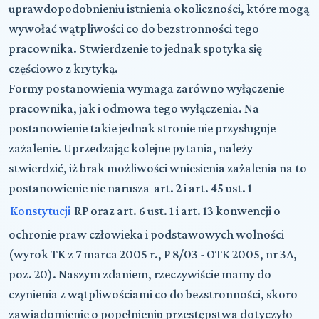
uprawdopodobnieniu istnienia okoliczności, które mogą
wywołać wątpliwości co do bezstronności tego
pracownika. Stwierdzenie to jednak spotyka się
częściowo z krytyką.
Formy postanowienia wymaga zarówno wyłączenie
pracownika, jak i odmowa tego wyłączenia. Na
postanowienie takie jednak stronie nie przysługuje
zażalenie. Uprzedzając kolejne pytania, należy
stwierdzić, iż brak możliwości wniesienia zażalenia na to
postanowienie nie narusza art. 2 i art. 45 ust. 1
Konstytucji
RP oraz art. 6 ust. 1 i art. 13 konwencji o
ochronie praw człowieka i podstawowych wolności
(wyrok TK z 7 marca 2005 r., P 8/03 - OTK 2005, nr 3A,
poz. 20). Naszym zdaniem, rzeczywiście mamy do
czynienia z wątpliwościami co do bezstronności, skoro
zawiadomienie o popełnieniu przestępstwa dotyczyło