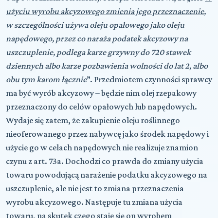
użyciu wyrobu akcyzowego zmienia jego przeznaczenie
,
w szczególności używa oleju opałowego jako oleju
napędowego, przez co naraża podatek akcyzowy na
uszczuplenie, podlega karze grzywny do 720 stawek
dziennych albo karze pozbawienia wolności do lat 2, albo
obu tym karom łącznie
”. Przedmiotem czynności sprawcy
ma być wyrób akcyzowy – będzie nim olej rzepakowy
przeznaczony do celów opałowych lub napędowych.
Wydaje się zatem, że zakupienie oleju roślinnego
nieoferowanego przez nabywcę jako środek napędowy i
użycie go w celach napędowych nie realizuje znamion
czynu z art. 73a. Dochodzi co prawda do zmiany użycia
towaru powodującą narażenie podatku akcyzowego na
uszczuplenie, ale nie jest to zmiana przeznaczenia
wyrobu akcyzowego. Następuje tu zmiana użycia
towaru, na skutek czego staje się on wyrobem