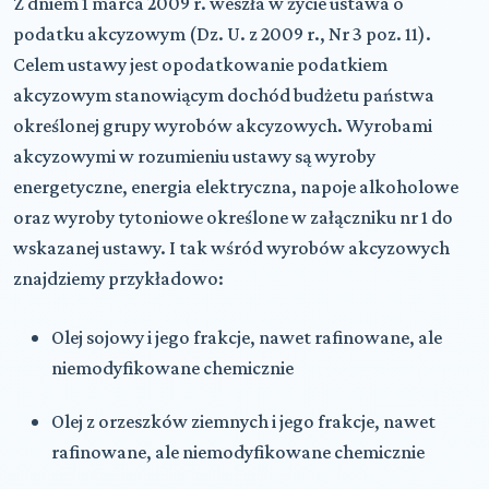
Z dniem 1 marca 2009 r. weszła w życie ustawa o
podatku akcyzowym (Dz. U. z 2009 r., Nr 3 poz. 11).
Celem ustawy jest opodatkowanie podatkiem
akcyzowym stanowiącym dochód budżetu państwa
określonej grupy wyrobów akcyzowych. Wyrobami
akcyzowymi w rozumieniu ustawy są wyroby
energetyczne, energia elektryczna, napoje alkoholowe
oraz wyroby tytoniowe określone w załączniku nr 1 do
wskazanej ustawy. I tak wśród wyrobów akcyzowych
znajdziemy przykładowo:
Olej sojowy i jego frakcje, nawet rafinowane, ale
niemodyfikowane chemicznie
Olej z orzeszków ziemnych i jego frakcje, nawet
rafinowane, ale niemodyfikowane chemicznie