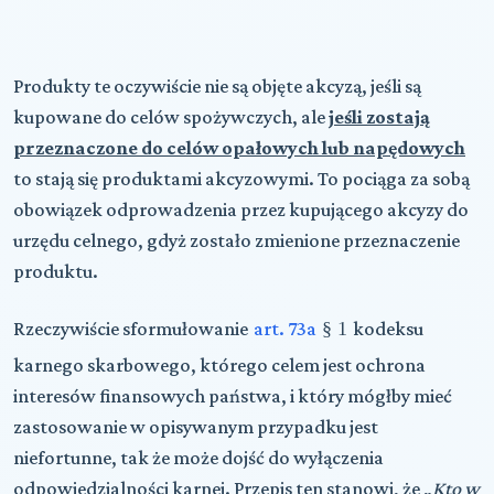
Produkty te oczywiście nie są objęte akcyzą, jeśli są
kupowane do celów spożywczych, ale
jeśli zostają
przeznaczone do celów opałowych lub napędowych
to stają się produktami akcyzowymi. To pociąga za sobą
obowiązek odprowadzenia przez kupującego akcyzy do
urzędu celnego, gdyż zostało zmienione przeznaczenie
produktu.
Rzeczywiście sformułowanie
art. 73a
§
1
kodeksu
karnego skarbowego, którego celem jest ochrona
interesów finansowych państwa, i który mógłby mieć
zastosowanie w opisywanym przypadku jest
niefortunne, tak że może dojść do wyłączenia
odpowiedzialności karnej. Przepis ten stanowi, że „
Kto
w