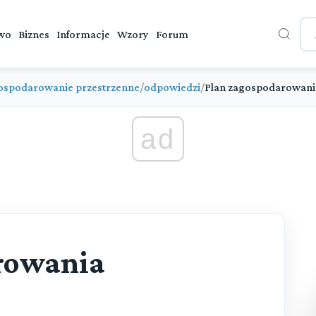
wo
Biznes
Informacje
Wzory
Forum
ospodarowanie przestrzenne
/
odpowiedzi
/
Plan zagospodarowani
ad
rowania