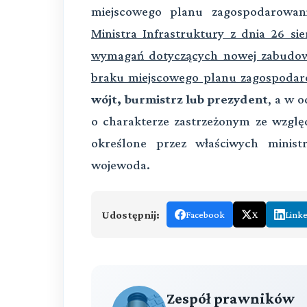
miejscowego planu zagospodarowan
Ministra Infrastruktury z dnia 26 si
wymagań dotyczących nowej zabudow
braku miejscowego planu zagospodar
wójt, burmistrz lub prezydent
, a w 
o charakterze zastrzeżonym ze wzglę
określone przez właściwych minis
wojewoda.
Udostępnij:
Facebook
X
Link
Zespół prawników