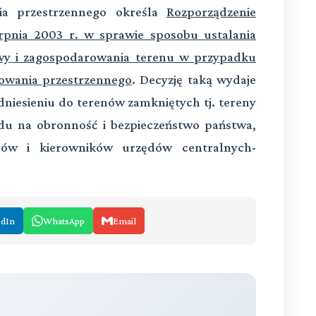
ia przestrzennego określa
Rozporządzenie
erpnia 2003 r. w sprawie sposobu ustalania
y i zagospodarowania terenu w przypadku
owania przestrzennego
. Decyzję taką wydaje
odniesieniu do terenów zamkniętych tj. tereny
du na obronność i bezpieczeństwo państwa,
trów i kierowników urzędów centralnych
-
edIn
WhatsApp
Email