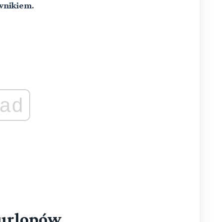
wnikiem
.
ad
 urlopów