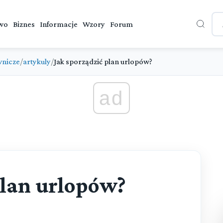
wo
Biznes
Informacje
Wzory
Forum
wnicze
/
artykuly
/
Jak sporządzić plan urlopów?
ad
plan urlopów?