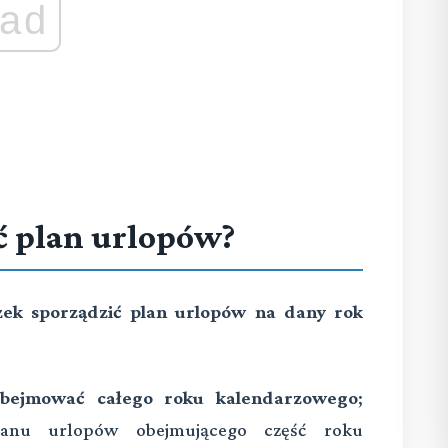
ad
ć plan urlopów?
ek sporządzić plan urlopów na dany rok
obejmować całego roku kalendarzowego
;
planu urlopów obejmującego część roku