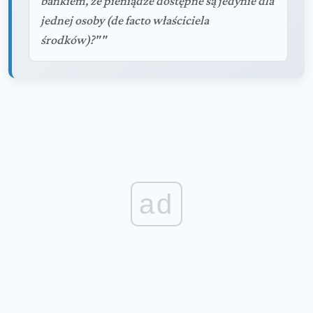
bankiem, że pieniądze dostępne są jedynie dla
jednej osoby (de facto właściciela
środków)?""
ad