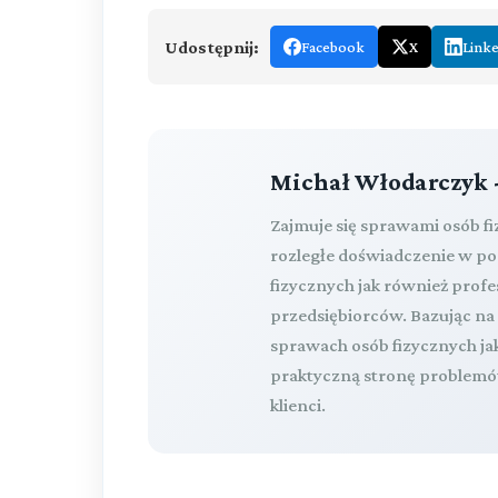
Udostępnij:
Facebook
X
Link
Michał Włodarczyk 
Zajmuje się sprawami osób f
rozległe doświadczenie w p
fizycznych jak również pro
przedsiębiorców. Bazując n
sprawach osób fizycznych ja
praktyczną stronę problemów
klienci.