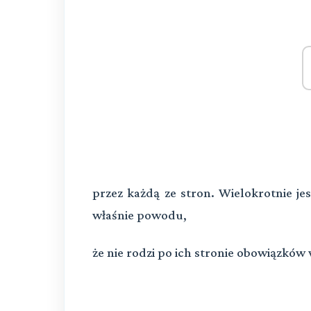
przez ka
ż
d
ą
ze stron. Wielokrotnie j
wła
ś
nie powodu,
ż
e nie rodzi po ich stronie obowi
ą
zków 