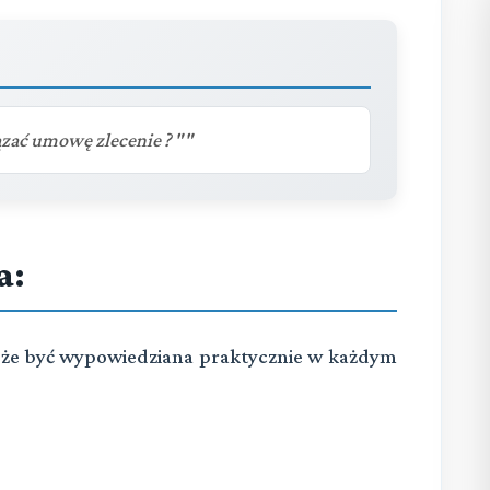
zać umowę zlecenie ? ""
a:
o
ż
e by
ć
wypowiedziana praktycznie w ka
ż
dym