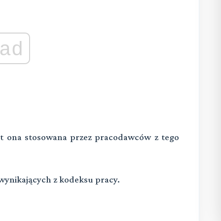
ad
est ona stosowana przez pracodawców z tego
wynikaj
ą
cych z kodeksu pracy.