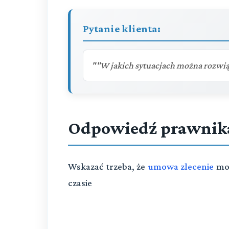
Pytanie klienta:
""W jakich sytuacjach można rozwią
Odpowiedź prawnik
Wskaza
ć
trzeba,
ż
e
umowa zlecenie
m
czasie