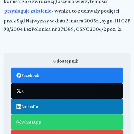
komisarza o zwrocie zgłoszenia wierzytelności
przysługuje zażalenie
- wynika to z uchwały podjętej
przez Sąd Najwyższy w dniu 2 marca 2005r., sygn. III CZP
98/2004 LexPolonica nr 374389, OSNC 2006/2 poz. 21
Udostępnij:
Facebook
X
LinkedIn
WhatsApp