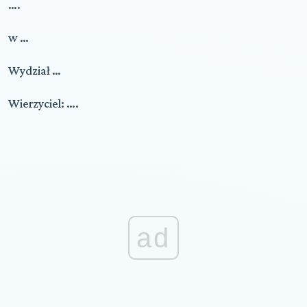
….
w …
Wydział …
Wierzyciel: ….
ad