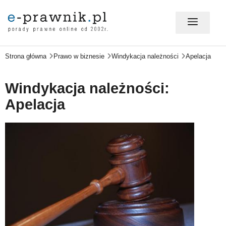
Strona główna
Prawo w biznesie
Windykacja należności
Apelacja
MÓJ E-PRAWNIK - LOGOWANIE
Windykacja należności:
PORADY PRAWNE ONLINE
Apelacja
PRAWO NA CO DZIEŃ
PRAWO W BIZNESIE
ZMIANY W PRAWIE