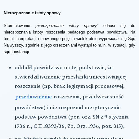
Nierozpoznanie istoty sprawy
Sformułowanie
„nierozpoznanie istoty sprawy”
odnosi się do
nierozpoznania istoty roszczenia będącego podstawą powództwa. Na
temat interpretacji omawianego pojęcia wielokrotnie wypowiadał się Sąd
Najwyższy, zgodnie z jego orzeczeniami wystąpi to m.in. w sytuacji, gdy
sąd I instancji:
oddalił powództwo na tej podstawie, że
stwierdził istnienie przesłanki unicestwiającej
roszczenie (np. brak legitymacji procesowej,
przedawnienie
roszczenia, przedwczesność
powództwa) i nie rozpoznał merytorycznie
podstaw powództwa (por. orz. SN z 9 stycznia
1936 r., C II 18393/36, Zb. Orz. 1936, poz. 315),
np. błędnie przyjął, że roszczenie wygasło ze