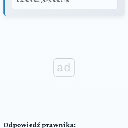
działalność gospodarczą?""
ad
Odpowiedź prawnika: