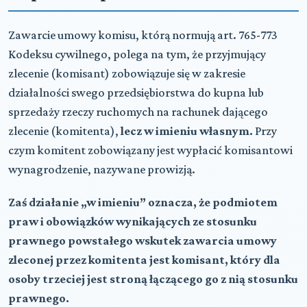
Zawarcie umowy komisu, którą normują art. 765-773
Kodeksu cywilnego, polega na tym, że przyjmujący
zlecenie (komisant) zobowiązuje się w zakresie
działalności swego przedsiębiorstwa do kupna lub
sprzedaży rzeczy ruchomych na rachunek dającego
zlecenie (komitenta),
lecz w imieniu własnym.
Przy
czym komitent zobowiązany jest wypłacić komisantowi
wynagrodzenie, nazywane prowizją.
Zaś działanie „w imieniu” oznacza, że podmiotem
praw i obowiązków wynikających ze stosunku
prawnego powstałego wskutek zawarcia umowy
zleconej przez komitenta jest komisant, który dla
osoby trzeciej jest stroną łączącego go z nią stosunku
prawnego.