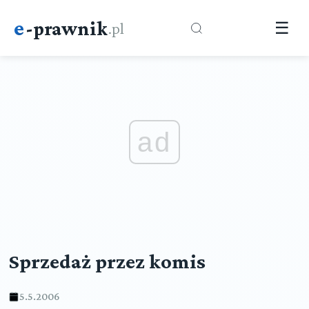
e
-prawnik
.pl
☰
ad
Sprzedaż przez komis
5.5.2006