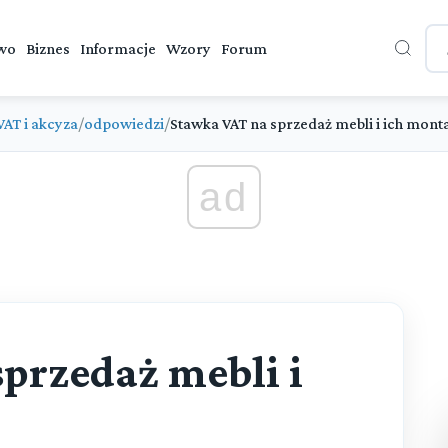
wo
Biznes
Informacje
Wzory
Forum
VAT i akcyza
/
odpowiedzi
/
Stawka VAT na sprzedaż mebli i ich mont
ad
przedaż mebli i