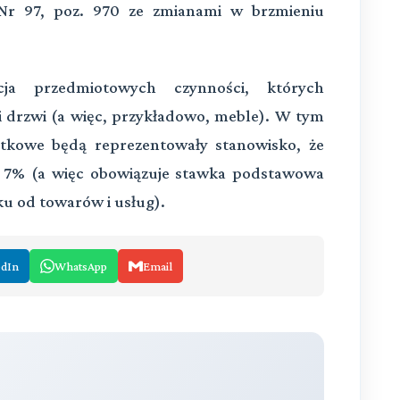
 Nr 97, poz. 970 ze zmianami w brzmieniu
cja przedmiotowych czynności, których
i drzwi (a więc, przykładowo, meble). W tym
tkowe będą reprezentowały stanowisko, że
i 7% (a więc obowiązuje stawka podstawowa
tku od towarów i usług).
edIn
WhatsApp
Email