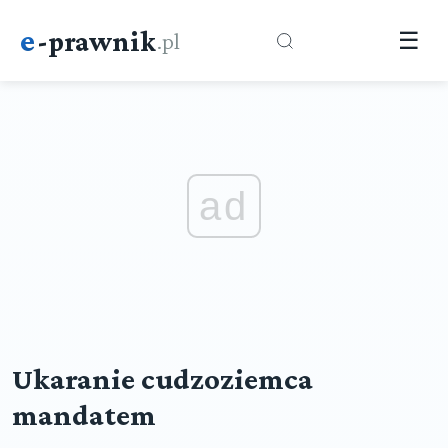
e
-prawnik
.pl
☰
ad
Ukaranie cudzoziemca
mandatem