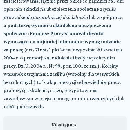
zarejestrowania, łącznie przez okres co najmniej 365 dni
opłacała składki na ubezpieczenia społeczne
z tytułu
prowadzenia pozarolniczej działalności
lub współpracy,
a podstawę wymiaru składek na ubezpieczenia
społeczne i Fundusz Pracy stanowiła kwota
wynosząca co najmniej minimalne wynagrodzenie
za pracę
(art. 71 ust. 1 pkt 2d ustawy z dnia 20 kwietnia
2004 r. o promocji zatrudnienia i instytucjach rynku
pracy, Dz.U. 2004 r., Nr 99, poz. 1001 ze zm.). Kolejny
warunek otrzymania zasiłku (wspólny dla wszystkich
bezrobotnych) to brak propozycji odpowiedniej pracy,
propozycji szkolenia, stażu, przygotowania
zawodowego w miejscu pracy, prac interwencyjnych lub
robót publicznych.
Udostępnij: