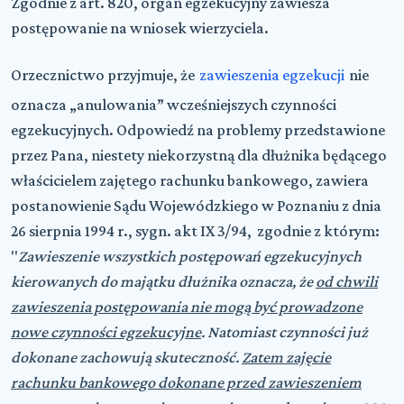
Zgodnie z art. 820, organ egzekucyjny zawiesza
postępowanie na wniosek wierzyciela.
Orzecznictwo przyjmuje, że
zawieszenia egzekucji
nie
oznacza „anulowania” wcześniejszych czynności
egzekucyjnych. Odpowiedź na problemy przedstawione
przez Pana, niestety niekorzystną dla dłużnika będącego
właścicielem zajętego rachunku bankowego, zawiera
postanowienie Sądu Wojewódzkiego w Poznaniu z dnia
26 sierpnia 1994 r., sygn. akt IX 3/94, zgodnie z którym:
"
Zawieszenie wszystkich postępowań egzekucyjnych
kierowanych do majątku dłużnika oznacza, że
od chwili
zawieszenia postępowania nie mogą być prowadzone
nowe czynności egzekucyjne
. Natomiast czynności już
dokonane zachowują skuteczność.
Zatem zajęcie
rachunku bankowego dokonane przed zawieszeniem