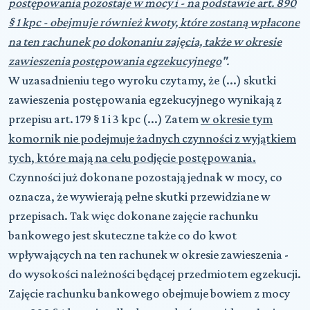
postępowania pozostaje w mocy i - na podstawie art. 890
§ 1 kpc - obejmuje również kwoty, które zostaną wpłacone
na ten rachunek po dokonaniu zajęcia, także w okresie
zawieszenia postępowania egzekucyjnego
".
W uzasadnieniu tego wyroku czytamy, że (...) skutki
zawieszenia postępowania egzekucyjnego wynikają z
przepisu art. 179 § 1 i 3 kpc (...) Zatem
w okresie tym
komornik nie podejmuje żadnych czynności z wyjątkiem
tych, które mają na celu podjęcie postępowania.
Czynności już dokonane pozostają jednak w mocy, co
oznacza, że wywierają pełne skutki przewidziane w
przepisach. Tak więc dokonane zajęcie rachunku
bankowego jest skuteczne także co do kwot
wpływających na ten rachunek w okresie zawieszenia -
do wysokości należności będącej przedmiotem egzekucji.
Zajęcie rachunku bankowego obejmuje bowiem z mocy