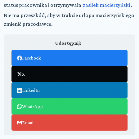
status pracownika i otrzymywała
zasiłek macierzyński
.
Nie ma przeszkód, aby w trakcie urlopu macierzyńskiego
zmienić pracodawcę.
Udostępnij:
Facebook
X
LinkedIn
WhatsApp
Email