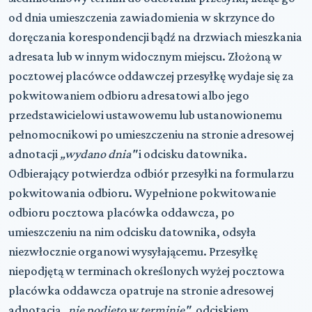
od dnia umieszczenia zawiadomienia w skrzynce do
doręczania korespondencji bądź na drzwiach mieszkania
adresata lub w innym widocznym miejscu. Złożoną w
pocztowej placówce oddawczej przesyłkę wydaje się za
pokwitowaniem odbioru adresatowi albo jego
przedstawicielowi ustawowemu lub ustanowionemu
pełnomocnikowi po umieszczeniu na stronie adresowej
adnotacji
„wydano dnia"
i odcisku datownika.
Odbierający potwierdza odbiór przesyłki na formularzu
pokwitowania odbioru. Wypełnione pokwitowanie
odbioru pocztowa placówka oddawcza, po
umieszczeniu na nim odcisku datownika, odsyła
niezwłocznie organowi wysyłającemu. Przesyłkę
niepodjętą w terminach określonych wyżej pocztowa
placówka oddawcza opatruje na stronie adresowej
adnotacją
„nie podjęto w terminie"
, odciskiem