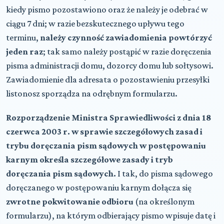
kiedy pismo pozostawiono oraz że należy je odebrać w
ciągu 7 dni; w razie bezskutecznego upływu tego
terminu,
należy czynność zawiadomienia powtórzyć
jeden raz
; tak samo należy postąpić w razie doręczenia
pisma administracji domu, dozorcy domu lub sołtysowi.
Zawiadomienie dla adresata o pozostawieniu przesyłki
listonosz sporządza na odrębnym formularzu.
Rozporządzenie Ministra Sprawiedliwości z dnia 18
czerwca 2003 r. w sprawie szczegółowych zasad i
trybu doręczania pism sądowych w postępowaniu
karnym o
kreśla szczegółowe zasady i tryb
doręczania pism sądowych.
I tak, do pisma sądowego
doręczanego w postępowaniu karnym dołącza się
zwrotne pokwitowanie odbioru
(na określonym
formularzu), na którym odbierający pismo wpisuje datę i