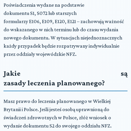
Poświadczenia wydane na podstawie
dokumentu
S1
,
S072
lub starszych
formularzy
E106
,
E109
,
E120
,
E121
– zachowują ważność
do wskazanego w nich terminu lub do czasu wydania
nowego dokumentu. W sytuacjach niejednoznacznych
każdy przypadek będzie rozpatrywany indywidualnie
przez oddziały wojewódzkie
NFZ
.
Jakie są
zasady leczenia planowanego?
Masz prawo do leczenia planowanego w Wielkiej
Brytanii i Polsce. Jeśli jesteś osobą uprawnioną do
świadczeń zdrowotnych w Polsce, złóż wniosek o
wydanie dokumentu
S2
do swojego oddziału
NFZ
.