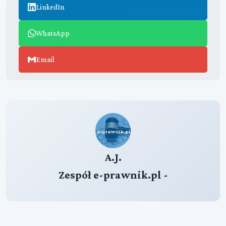
LinkedIn
WhatsApp
Email
A.J.
Zespół e-prawnik.pl -