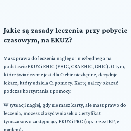
Jakie są zasady leczenia przy pobycie
czasowym, na
EKUZ?
Masz prawo do leczenia nagłego i niezbędnego na
podstawie
EKUZ
i
EHIC
(
EHIC
,
CRA
EHIC
,
GHIC
). O tym,
które świadczenie jest dla Ciebie niezbędne, decyduje
lekarz, który udziela Ci pomocy. Kartę należy okazać
podczas korzystania z pomocy.
W sytuacji nagłej, gdy nie masz karty, ale masz prawo do
leczenia, możesz złożyć wniosek o Certyfikat
tymczasowo zastępujący
EKUZ
i
PRC
(np. przez
IKP
, e-
mailem).