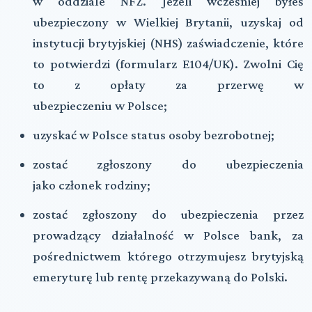
w oddziale
NFZ
. Jeżeli wcześniej byłeś
ubezpieczony w Wielkiej Brytanii, uzyskaj od
instytucji brytyjskiej (
NHS
) zaświadczenie, które
to potwierdzi (formularz
E104
/
UK
). Zwolni Cię
to z opłaty za przerwę w
ubezpieczeniu w Polsce;
uzyskać w Polsce status osoby bezrobotnej;
zostać zgłoszony do ubezpieczenia
jako członek rodziny;
zostać zgłoszony do ubezpieczenia przez
prowadzący działalność w Polsce bank, za
pośrednictwem którego otrzymujesz brytyjską
emeryturę lub rentę przekazywaną do Polski.