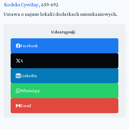
Kodeks Cywilny
, 659-692
Ustawa o najmie lokali i dodatkach mieszkaniowych.
Udostępnij:
Facebook
X
LinkedIn
WhatsApp
Email